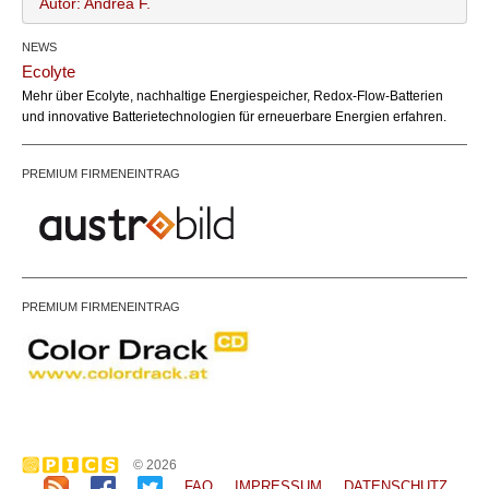
Autor: Andrea F.
NEWS
Andrea F.
Name:
Ecolyte
office@bundesland.bz
Email:
Mehr über Ecolyte, nachhaltige Energiespeicher, Redox-Flow-Batterien
und innovative Batterietechnologien für erneuerbare Energien erfahren.
PREMIUM FIRMENEINTRAG
PREMIUM FIRMENEINTRAG
© 2026
FAQ
IMPRESSUM
DATENSCHUTZ